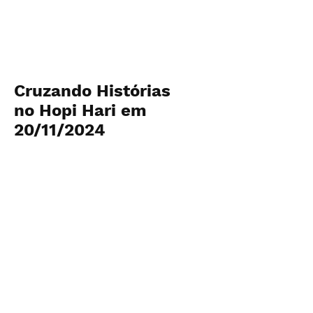
Cruzando Histórias
no Hopi Hari em
20/11/2024
Parceria: Hopi Hari.
Apoio: Fretadão. Fotos:
@unsflashs
Ver fotos